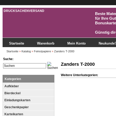
DRUCKSACHENVERSAND
Beste Mater
für Ihre Gu
Bonuskarte
Günstig dir
Startseite
Warenkorb
Mein Konto
Neukunde
Startseite
»
Katalog
»
Feinstpapiere
»
Zanders T-2000
Suche:
Zanders T-2000
Weitere Unterkategorien:
Kategorien
Aufkleber
Bierdeckel
Einladungskarten
Geschenkpapier
Karteikarten