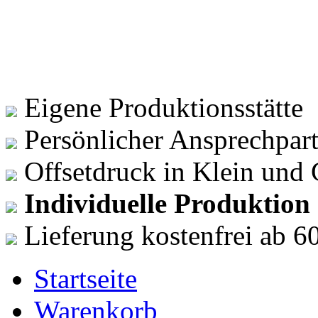
DRUCKSACHENVERSAND
Beste Materi
für Ihre Guts
Bonuskarten
Günstig direk
Eigene Produktionsstätte
Persönlicher Ansprechpar
Offsetdruck in Klein und
Individuelle Produktion
Lieferung kostenfrei ab 60
Startseite
Warenkorb