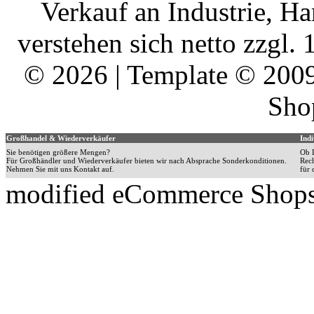
Verkauf an Industrie, H
verstehen sich netto zzgl
© 2026 | Template © 200
Sho
Großhandel & Wiederverkäufer
Indi
Sie benötigen größere Mengen?
Ob L
Für Großhändler und Wiederverkäufer bieten wir nach Absprache Sonderkonditionen.
Rech
Nehmen Sie mit uns Kontakt auf.
für 
mod
ified eCommerce Shop