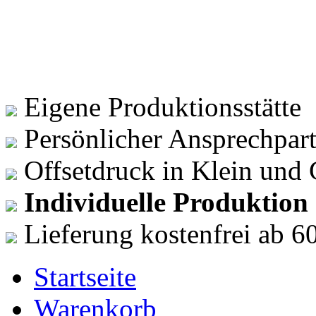
DRUCKSACHENVERSAND
Beste Materi
für Ihre Guts
Bonuskarten
Günstig direk
Eigene Produktionsstätte
Persönlicher Ansprechpar
Offsetdruck in Klein und
Individuelle Produktion
Lieferung kostenfrei ab 60
Startseite
Warenkorb