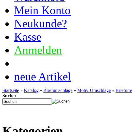
Mein Konto
Neukunde?
Kasse
Anmelden
Tel. Support: 03772 362
neue Artikel
Startseite
»
Katalog
»
Briefumschläge
»
Motiv-Umschläge
»
Briefums
Suche:
Kategorien