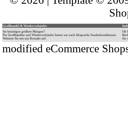
Sho
Großhandel & Wiederverkäufer
Indi
Sie benötigen größere Mengen?
Ob L
Für Großhändler und Wiederverkäufer bieten wir nach Absprache Sonderkonditionen.
Rech
Nehmen Sie mit uns Kontakt auf.
für 
mod
ified eCommerce Shop