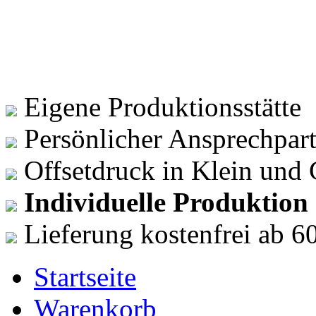
DRUCKSACHENVERSAND
Beste Materi
für Ihre Guts
Bonuskarten
Günstig direk
Eigene Produktionsstätte
Persönlicher Ansprechpar
Offsetdruck in Klein und
Individuelle Produktion
Lieferung kostenfrei ab 60
Startseite
Warenkorb