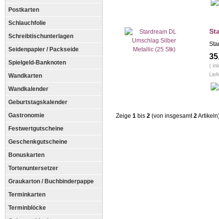
Postkarten
Schlauchfolie
St
Schreibtischunterlagen
Sta
Seidenpapier / Packseide
35
Spielgeld-Banknoten
( in
Lief
Wandkarten
Wandkalender
Geburtstagskalender
Gastronomie
Zeige
1
bis
2
(von insgesamt
2
Artikeln
Festwertgutscheine
Geschenkgutscheine
Bonuskarten
Tortenuntersetzer
Graukarton / Buchbinderpappe
Terminkarten
Terminblöcke