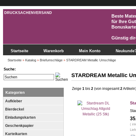
DRUCKSACHENVERSAND
Beste Mater
für Ihre Gu
Bonuskarte
Günstig dir
Startseite
Warenkorb
Mein Konto
Neukunde
Startseite
»
Katalog
»
Briefumschläge
»
STARDREAM Metallic Umschläge
Suche:
STARDREAM Metallic U
Zeige
1
bis
2
(von insgesamt
2
Artikeln
Kategorien
Aufkleber
St
Bierdeckel
Sta
Einladungskarten
35
( in
Geschenkpapier
Lief
Karteikarten