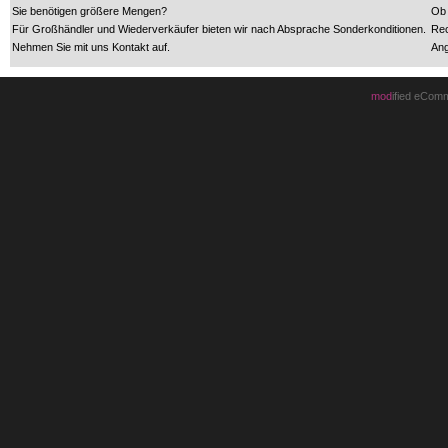
Sie benötigen größere Mengen?
Ob 
Für Großhändler und Wiederverkäufer bieten wir nach Absprache Sonderkonditionen.
Rec
Nehmen Sie mit uns Kontakt auf.
Ang
mod
ified eCom