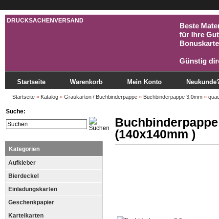
DRUCKSACHENVERSAND
Beste Mater
für Ihre Gu
Bonuskarte
Günstig dir
Startseite
Warenkorb
Mein Konto
Neukunde
Startseite
»
Katalog
»
Graukarton / Buchbinderpappe
»
Buchbinderpappe 3,0mm
»
qua
Suche:
Buchbinderpappe
(140x140mm )
Kategorien
Aufkleber
Bierdeckel
Einladungskarten
Geschenkpapier
Karteikarten