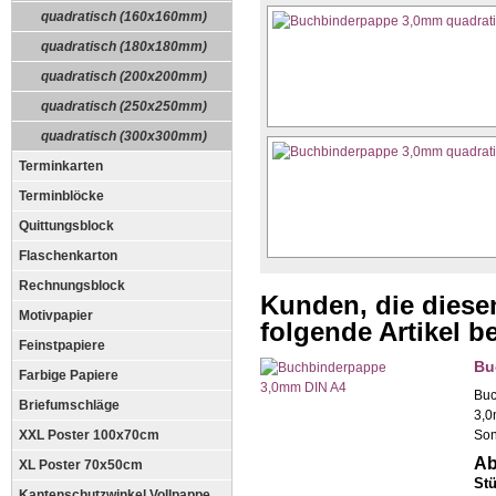
quadratisch (160x160mm)
quadratisch (180x180mm)
quadratisch (200x200mm)
quadratisch (250x250mm)
quadratisch (300x300mm)
Terminkarten
Terminblöcke
Quittungsblock
Flaschenkarton
Rechnungsblock
Kunden, die diesen
Motivpapier
folgende Artikel be
Feinstpapiere
Bu
Farbige Papiere
Buc
Briefumschläge
3,0
XXL Poster 100x70cm
Son
Ab
XL Poster 70x50cm
Stü
Kantenschutzwinkel Vollpappe