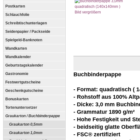
Postkarten
Bild vergrößern
Schlauchfolie
Schreibtischunterlagen
Seidenpapier / Packseide
Spielgeld-Banknoten
Wandkarten
Wandkalender
Geburtstagskalender
Buchbinderpappe
Gastronomie
Festwertgutscheine
- Format: quadratisch ( 
Geschenkgutscheine
- Rohstoff aus 100% Altp
Bonuskarten
- Dicke: 3,0 mm Buchbin
Tortenuntersetzer
- Grammatur 1890 g/m²
Graukarton / Buchbinderpappe
- Hohe Festigkeit und Ste
Graukarton 0,5mm
- beidseitig glatte Oberf
Graukarton 1,0mm
- FSC® zertifiziert