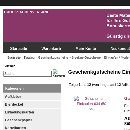
DRUCKSACHENVERSAND
Beste Mater
für Ihre Gu
Bonuskarte
Günstig dir
Startseite
Warenkorb
Mein Konto
Neukunde
Startseite
»
Katalog
»
Geschenkgutscheine
»
2-seitige Gutscheine
»
Einkaufen / Mode
Suche:
Geschenkgutscheine Ein
Zeige
1
bis
12
(von insgesamt
12
Artik
Kategorien
Aufkleber
Gu
Bierdeckel
Ein
Ein
Einladungskarten
Ab
Geschenkpapier
Stü
Karteikarten
( in