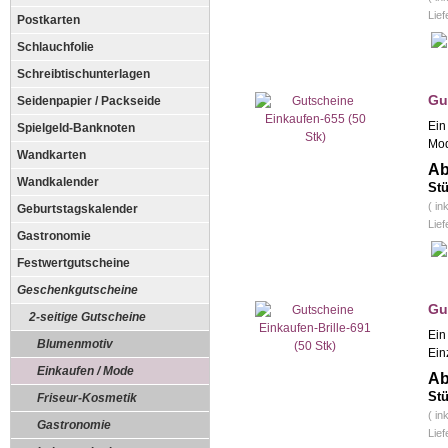
Lief
Postkarten
Schlauchfolie
Schreibtischunterlagen
Gu
Seidenpapier / Packseide
Ein
Spielgeld-Banknoten
Mod
Wandkarten
Ab
Wandkalender
Stü
( in
Geburtstagskalender
Lief
Gastronomie
Festwertgutscheine
Geschenkgutscheine
Gu
2-seitige Gutscheine
Ein
Blumenmotiv
Ein
Einkaufen / Mode
Ab
Stü
Friseur-Kosmetik
( in
Gastronomie
Lief