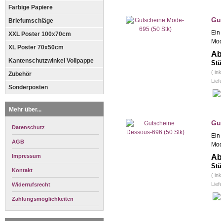
Farbige Papiere
Gu
Briefumschläge
Ein
XXL Poster 100x70cm
Mod
XL Poster 70x50cm
Ab
Kantenschutzwinkel Vollpappe
Stü
( in
Zubehör
Lief
Sonderposten
Mehr über...
Gu
Datenschutz
Ein
AGB
Mod
Impressum
Ab
Stü
Kontakt
( in
Lief
Widerrufsrecht
Zahlungsmöglichkeiten