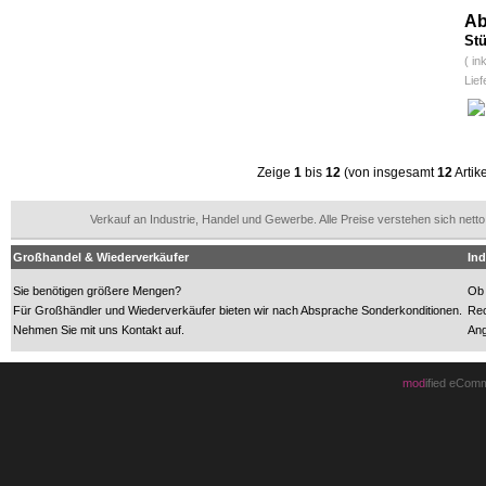
Ab
Stü
( in
Lief
Zeige
1
bis
12
(von insgesamt
12
Artik
Verkauf an Industrie, Handel und Gewerbe. Alle Preise verstehen sich n
Großhandel & Wiederverkäufer
Ind
Sie benötigen größere Mengen?
Ob 
Für Großhändler und Wiederverkäufer bieten wir nach Absprache Sonderkonditionen.
Rec
Nehmen Sie mit uns Kontakt auf.
Ang
mod
ified eCom