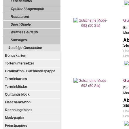
Lebensmittel
Optiker / Augenoptik
Restaurant
Gu
Sport-Spiele
Ein
Wellness-Urlaub
Mod
Ab
Sonstiges
Stü
4-seitige Gutscheine
( in
Bonuskarten
Lief
Tortenuntersetzer
Graukarton / Buchbinderpappe
Terminkarten
Gu
Terminblöcke
Ein
Mod
Quittungsblock
Ab
Flaschenkarton
Stü
Rechnungsblock
( in
Lief
Motivpapier
Feinstpapiere