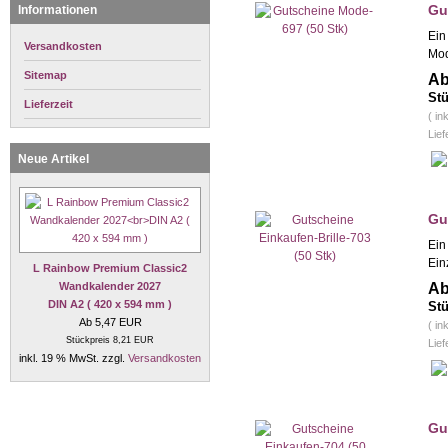
Gu
Informationen
Ein
Versandkosten
Mod
Sitemap
Ab
Stü
Lieferzeit
( in
Lief
Neue Artikel
Gu
Ein
Ein
L Rainbow Premium Classic2
Wandkalender 2027
Ab
DIN A2 ( 420 x 594 mm )
Stü
Ab 5,47 EUR
( in
Stückpreis 8,21 EUR
Lief
inkl. 19 % MwSt. zzgl.
Versandkosten
Gu